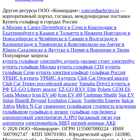
Другие ресурсы ООО «Конкордия»:
concordiaelectro.ru
—
корпоративный портал, госзаказ, международные поставки
Купить гольфкар в городах России
в Москве
в Санкт-Петербурге
в Сочи
в Краснодаре
в
Екатеринбурге
в Казани
в Тольятти
в Нижнем Новгороде
в
Новосибирске
в Челябинске
в Самаре
в Волгограде
в
Калининграде
в Ульяновске
в Комсомольске-на-Амуре
в
Южно-Сахалинске
в Якутске
в Перми
в Воронеже
в Твери
Популярные запросы
купить гольфкар
электробус купить
сколько стоит электробус
купить гольфкар Москва
купить гольфкар СПб
купить
гольфкар Сочи
купить электрогольфкар
гольфкар Россия
УРБИС 6 купить
УРБИС 4 купить
Club Car Onward аналог
Club Car Tempo российский аналог
Yamaha Drive2 купить в
РФ
EZ-GO Liberty аналог
EZ-GO RXV Elite
Polaris GEM E6
Garia Monaco
Icon EV i40
Icon EV i60
Cushman Shuttle
Star EV
Sirius
Bintelli Beyond
Evolution Classic
Tomberlin Emerge
Italcar
Attiva
Melex N-Car
сравнение гольфкаров
стоимость владения
гольфкаром
гольфкар в лизинг
гольфкар для бизнеса
аэропортовый электротягач АЭРО
багажный тягач для
аэропорта
электромобиль МВД
натрий-ионные АКБ
© 2026 ООО «Конкордия». ОГРН 1155007000224 · ИНН
5007092747 · КПП 500701001. Юридический адрес: 141800,
Московская обл., г. Дмитров, ул. Профессиональная, д. 1а, кв.