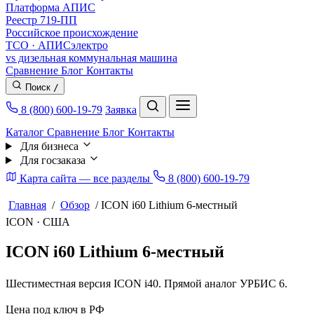
Платформа АПИС
Реестр 719-ПП
Российское происхождение
TCO · АПИСэлектро
vs дизельная коммунальная машина
Сравнение
Блог
Контакты
Поиск
/
8 (800) 600-19-79
Заявка
Каталог
Сравнение
Блог
Контакты
Для бизнеса
Для госзаказа
Карта сайта — все разделы
8 (800) 600-19-79
Главная
/
Обзор
/
ICON i60 Lithium 6-местный
ICON · США
ICON i60 Lithium 6-местный
Шестиместная версия ICON i40. Прямой аналог УРБИС 6.
Цена под ключ в РФ