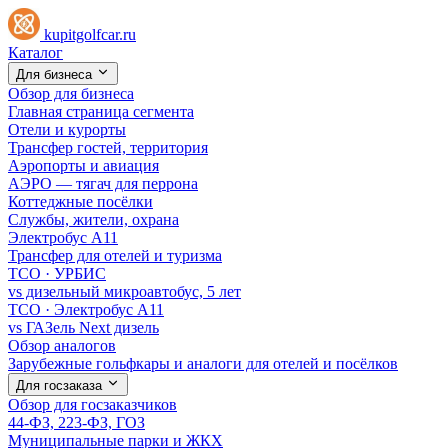
kupitgolfcar.ru
Каталог
Для бизнеса
Обзор для бизнеса
Главная страница сегмента
Отели и курорты
Трансфер гостей, территория
Аэропорты и авиация
АЭРО — тягач для перрона
Коттеджные посёлки
Службы, жители, охрана
Электробус А11
Трансфер для отелей и туризма
TCO · УРБИС
vs дизельный микроавтобус, 5 лет
TCO · Электробус А11
vs ГАЗель Next дизель
Обзор аналогов
Зарубежные гольфкары и аналоги для отелей и посёлков
Для госзаказа
Обзор для госзаказчиков
44-ФЗ, 223-ФЗ, ГОЗ
Муниципальные парки и ЖКХ