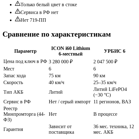
Только белый цвет в стоке
Сервиса в РФ нет
Нет 719-ПП
Сравнение по характеристикам
ICON i60 Lithium
Параметр
УРБИС 6
6-местный
Цена под ключ в РФ
3 280 000 ₽
2 047 500 ₽
Мест
6
6
Запас хода
75 км
90 км
Скорость
40 км/ч
25–35 км/ч
Литий LiFePO4
Тип АКБ
Литий
(−30 °C)
Сервис в РФ
Нет / серый импорт
11 регионов, ВАЗ
Реестр
Минпромторга (44-
Нет
В процессе
ФЗ)
Зависит от
36 мес. техника, 12
Гарантия
поставщика
мес. АКБ