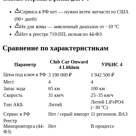
Сервиса в РФ нет — нужно везти запчасти из США
(90+ дней)
Не для зимы — заявленный диапазон от −10 °C
Нет в реестре 719-ПП, нельзя по 44-ФЗ
Сравнение по характеристикам
Club Car Onward
Параметр
УРБИС 4
4 Lithium
Цена под ключ в РФ
3 190 000 ₽
1 942 500 ₽
Мест
4
4
Запас хода
65 км
100 км
Скорость
31 км/ч
25–35 км/ч
Литий LiFePO4
Тип АКБ
Литий
(−30 °C)
Сервис в РФ
Нет / серый импорт
11 регионов, ВАЗ
Реестр
Минпромторга (44-
Нет
В процессе
ФЗ)