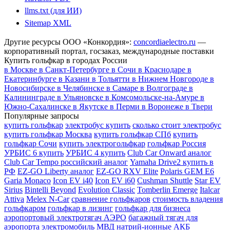
llms.txt (для ИИ)
Sitemap XML
Другие ресурсы ООО «Конкордия»:
concordiaelectro.ru
—
корпоративный портал, госзаказ, международные поставки
Купить гольфкар в городах России
в Москве
в Санкт-Петербурге
в Сочи
в Краснодаре
в
Екатеринбурге
в Казани
в Тольятти
в Нижнем Новгороде
в
Новосибирске
в Челябинске
в Самаре
в Волгограде
в
Калининграде
в Ульяновске
в Комсомольске-на-Амуре
в
Южно-Сахалинске
в Якутске
в Перми
в Воронеже
в Твери
Популярные запросы
купить гольфкар
электробус купить
сколько стоит электробус
купить гольфкар Москва
купить гольфкар СПб
купить
гольфкар Сочи
купить электрогольфкар
гольфкар Россия
УРБИС 6 купить
УРБИС 4 купить
Club Car Onward аналог
Club Car Tempo российский аналог
Yamaha Drive2 купить в
РФ
EZ-GO Liberty аналог
EZ-GO RXV Elite
Polaris GEM E6
Garia Monaco
Icon EV i40
Icon EV i60
Cushman Shuttle
Star EV
Sirius
Bintelli Beyond
Evolution Classic
Tomberlin Emerge
Italcar
Attiva
Melex N-Car
сравнение гольфкаров
стоимость владения
гольфкаром
гольфкар в лизинг
гольфкар для бизнеса
аэропортовый электротягач АЭРО
багажный тягач для
аэропорта
электромобиль МВД
натрий-ионные АКБ