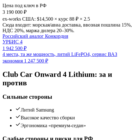
Цена под ключ в РФ
3 190 000 ₽
ex-works США: $14,500 × курс 88 ₽ × 2.5
Сюда входит: морская/авиа доставка, ввозная пошлина 15%,
НДС 20%, маржа дилера 20–30%.
Российский аналог Конкордия
УРБИС 4
1 942 500 ₽
4 места, та же мощность, литий LiFePO4, сервис ВАЗ
экономия 1 247 500 ₽
Club Car Onward 4 Lithium: за и
против
Сильные стороны
Литий Samsung
Высокое качество сборки
Эргономика «премиум-седан»
Слабые стороны и риски для РФ