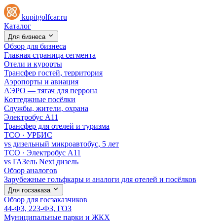
kupitgolfcar.ru
Каталог
Для бизнеса
Обзор для бизнеса
Главная страница сегмента
Отели и курорты
Трансфер гостей, территория
Аэропорты и авиация
АЭРО — тягач для перрона
Коттеджные посёлки
Службы, жители, охрана
Электробус А11
Трансфер для отелей и туризма
TCO · УРБИС
vs дизельный микроавтобус, 5 лет
TCO · Электробус А11
vs ГАЗель Next дизель
Обзор аналогов
Зарубежные гольфкары и аналоги для отелей и посёлков
Для госзаказа
Обзор для госзаказчиков
44-ФЗ, 223-ФЗ, ГОЗ
Муниципальные парки и ЖКХ