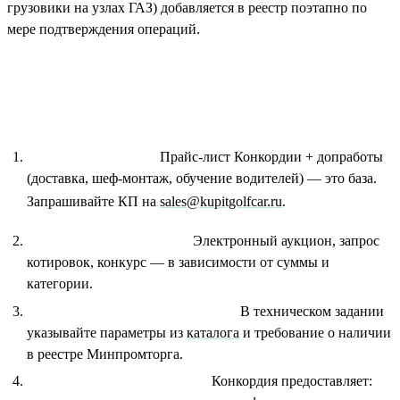
грузовики на узлах ГАЗ) добавляется в реестр поэтапно по
мере подтверждения операций.
Как заказчику закупить УРБИС по 44-
ФЗ
Определить НМЦК.
Прайс-лист Конкордии + допработы
(доставка, шеф-монтаж, обучение водителей) — это база.
Запрашивайте КП на
sales@kupitgolfcar.ru
.
Выбрать способ закупки.
Электронный аукцион, запрос
котировок, конкурс — в зависимости от суммы и
категории.
Прописать требования к товару.
В техническом задании
указывайте параметры из
каталога
и требование о наличии
в реестре Минпромторга.
Документация поставщика.
Конкордия предоставляет: