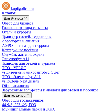
kupitgolfcar.ru
Каталог
Для бизнеса
Обзор для бизнеса
Главная страница сегмента
Отели и курорты
Трансфер гостей, территория
Аэропорты и авиация
АЭРО — тягач для перрона
Коттеджные посёлки
Службы, жители, охрана
Электробус А11
Трансфер для отелей и туризма
TCO · УРБИС
vs дизельный микроавтобус, 5 лет
TCO · Электробус А11
vs ГАЗель Next дизель
Обзор аналогов
Зарубежные гольфкары и аналоги для отелей и посёлков
Для госзаказа
Обзор для госзаказчиков
44-ФЗ, 223-ФЗ, ГОЗ
Муниципальные парки и ЖКХ