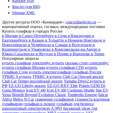
Каталог PDF
llms.txt (для ИИ)
Sitemap XML
Другие ресурсы ООО «Конкордия»:
concordiaelectro.ru
—
корпоративный портал, госзаказ, международные поставки
Купить гольфкар в городах России
в Москве
в Санкт-Петербурге
в Сочи
в Краснодаре
в
Екатеринбурге
в Казани
в Тольятти
в Нижнем Новгороде
в
Новосибирске
в Челябинске
в Самаре
в Волгограде
в
Калининграде
в Ульяновске
в Комсомольске-на-Амуре
в
Южно-Сахалинске
в Якутске
в Перми
в Воронеже
в Твери
Популярные запросы
купить гольфкар
электробус купить
сколько стоит электробус
купить гольфкар Москва
купить гольфкар СПб
купить
гольфкар Сочи
купить электрогольфкар
гольфкар Россия
УРБИС 6 купить
УРБИС 4 купить
Club Car Onward аналог
Club Car Tempo российский аналог
Yamaha Drive2 купить в
РФ
EZ-GO Liberty аналог
EZ-GO RXV Elite
Polaris GEM E6
Garia Monaco
Icon EV i40
Icon EV i60
Cushman Shuttle
Star EV
Sirius
Bintelli Beyond
Evolution Classic
Tomberlin Emerge
Italcar
Attiva
Melex N-Car
сравнение гольфкаров
стоимость владения
гольфкаром
гольфкар в лизинг
гольфкар для бизнеса
аэропортовый электротягач АЭРО
багажный тягач для
аэропорта
электромобиль МВД
натрий-ионные АКБ