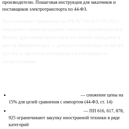
производителю. Пошаговая инструкция для заказчиков и
поставщиков электротранспорта по 44-ФЗ.
Постановление Правительства РФ № 719 от 17.07.2015
определяет, какая продукция считается произведённой в
России. Для электротранспорта это значит: попадание в
реестр Минпромторга → допуск к госзакупкам по 44-ФЗ,
223-ФЗ, к офсетным контрактам и к субсидиям по
госпрограммам.
Что даёт реестр
Преимущество при оценке заявок
— снижение цены на
15% для целей сравнения с импортом (44-ФЗ, ст. 14)
Допуск к запретам и ограничениям
— ПП 616, 617, 878,
925 ограничивают закупку иностранной техники в ряде
категорий